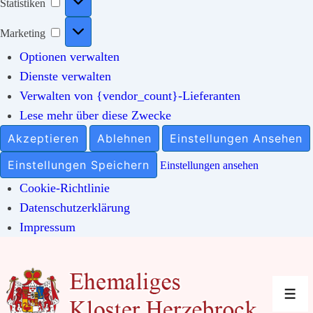
Statistiken
Marketing
Marketing
Optionen verwalten
Dienste verwalten
Verwalten von {vendor_count}-Lieferanten
Lese mehr über diese Zwecke
Akzeptieren
Ablehnen
Einstellungen Ansehen
Einstellungen Speichern
Einstellungen ansehen
Cookie-Richtlinie
Datenschutzerklärung
Impressum
↓
Zum
Inhalt
Men