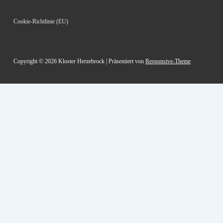
Footer-
Cookie-Richtlinie (EU)
Menü
Copyright © 2026
Kloster Herzebrock
| Präsentiert von
Responsive-Theme