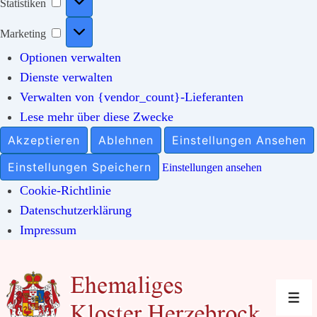
Statistiken
Marketing
Marketing
Optionen verwalten
Dienste verwalten
Verwalten von {vendor_count}-Lieferanten
Lese mehr über diese Zwecke
Akzeptieren
Ablehnen
Einstellungen Ansehen
Einstellungen Speichern
Einstellungen ansehen
Cookie-Richtlinie
Datenschutzerklärung
Impressum
↓
Zum
Inhalt
Men