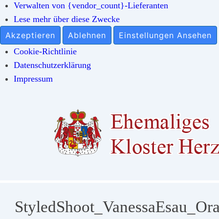
Verwalten von {vendor_count}-Lieferanten
Lese mehr über diese Zwecke
Akzeptieren
Ablehnen
Einstellungen Ansehen
Cookie-Richtlinie
Datenschutzerklärung
Impressum
↓
Zum
Inhalt
StyledShoot_VanessaEsau_Ora